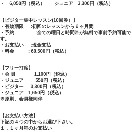
・ 6,050円
（税込）
ジュニア
3,300
円
（税込）
【ビジター集中レッスン(10回券）】
・有効期限
:
初回のレッスンから６ヶ月間
・予約
:
全ての曜日と時間帯が無料で事前予約可能で
す。
・お支払い
:
現金支払
・料金
:
60,500円
（税込）
【フリー打席
】
・会 員
1,100
円
（税込）
・
ジュニア
550
円
（税込）
・
ビジター
3,300
円
（税込）
・ジュニア
1,650
円
（税込）
※原則、会員様同
伴
【お支払い方法
】
下記の４つの中からお選び下さい。
１．
１ヶ月毎のお支払い