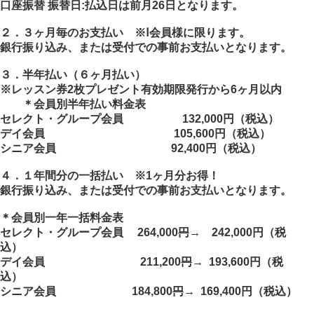
口座振替
振替日
:
払込日は前月
26
日となります。
２．
３ヶ月毎のお支払い ※Ⅰ会員様に限ります。
銀行振り込み、または受付での事前お支払いとなります。
３．
半年払い（６ヶ月払い）
※レッスン券
2
枚プレゼント有効期限発行から
6
ヶ月以内
＊会員別半年払い料金表
セレクト・グループ会員 132,000
円
（税込）
デイ会員
105,600
円
（税込）
シニア会員
92,400
円
（税込）
４．
１年間分の一括払い ※
1
ヶ月分お得！
銀行振り込み、または受付での事前お支払いとなります。
＊会員別一年一括料金表
セレクト・グループ会員 264,000
円
→ 242,000円
（税
込）
デイ会員
211,200
円
→ 193,600円
（税
込）
シニア会員
184,800
円
→ 169,400円
（税込）