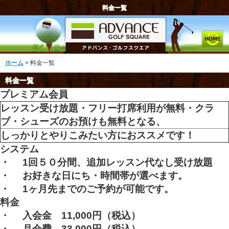
料金一覧
ホーム
> 料金一覧
料金一覧
プレミアム会員
レッスン受け放題・フリー打席利用が無料・クラ
ブ・シューズのお預けも無料となる、
しっかりとやりこみたい方におススメです！
システム
・
1
回５０分間、追加レッスン代なし受け放題
・
お好きな日にち・時間帯が選べます。
・
1
ヶ月先までのご予約が可能です。
料金
・
入会金 11,000円
（税込）
・
月会費 33,000円（税込）