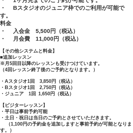
・
1
ヶ月先までのご予約が可能です。
・
B
スタジオのジュニア枠でのご利用が可能で
す。
料金
・
入会金
5,500
円
（税込）
・
月会費 11,000円
（税込）
【その他システムと料金
】
■追加レッスン
※月5回目以降のレッスンも受けつけています。
（
4
回レッスン終了後のご予約となります。）
・
A
スタジオ
1
回 3,850円
（税込）
・
B
スタジオ
1
回 2,750円
（税込）
・ジュニア
1
回 1,650円
（税込）
【ビジターレッスン
】
・平日は事前予約可能
・土日・祝日は当日のご予約とさせていただきます。
（
1,100
円の予約金を追加しますと事前予約が可能となりま
す。）